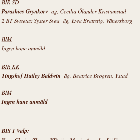
BIR SD
Parashies Grynkorv
äg, Cecilia Ölander Kristianstad
2 BT Sweetax Syster Svea äg, Ewa Brattstig, Vänersborg
BIM
Ingen hane anmäld
BIR KK
Tingshof Hailey Baldwin
äg, Beatrice Brogren, Ystad
BIM
Ingen hane anmäld
BIS 1 Valp: