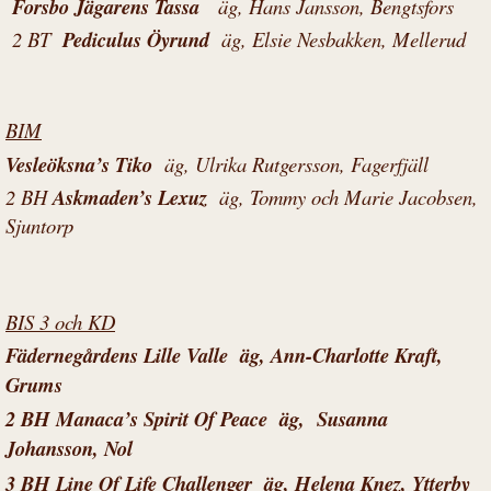
Forsbo Jägarens Tassa
äg, Hans Jansson, Bengtsfors
2 BT
Pediculus Öyrund
äg, Elsie Nesbakken, Mellerud
BIM
Vesleöksna’s Tiko
äg, Ulrika Rutgersson, Fagerfjäll
2 BH
Askmaden’s Lexuz
äg, Tommy och Marie Jacobsen,
Sjuntorp
BIS 3 och KD
Fädernegårdens Lille Valle
äg, Ann-Charlotte Kraft,
Grums
2 BH Manaca’s Spirit Of Peace äg, Susanna
Johansson, Nol
3 BH
Line Of Life Challenger
äg, Helena Knez, Ytterby